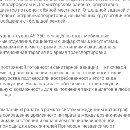
Кавалеровском и Дальнегорском районах, оперативно
циентов из горно-таёжной местности. Отдельной задачей с
телей с островных территорий, не имеющих круглогодично
сообщения с «большой землёй».
душных судов AS-350, оснащённых как мобильные
ые отделения, пациентам с инфарктами, инсультами,
авмами и иными острыми состояниями оказывалась
интенсивная терапия во время транспортировки.
постоянной готовности санитарной авиации — ключевой
емы здравоохранения в регионе со сложной логистикой.
ежурства подтвердили востребованность этого вида
эвакуации. Наша задача — обеспечить техническую и
ьную возможность для выполнения таких вылетов в любо
 года.
омпании «Гранат» в рамках системы медицины катастроф
а сокращение временного интервала между возникновени
жизни состояния и оказанием специализированной
помощи для всех жителей Приморья, независимо от