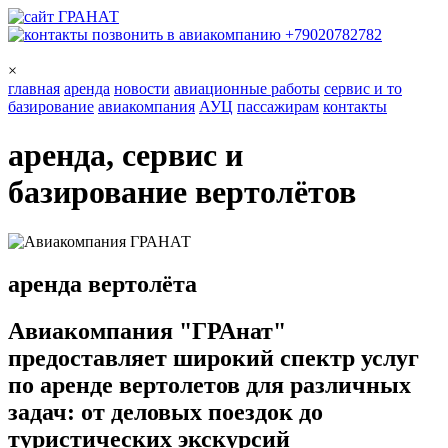
+79020782782
×
главная
аренда
новости
авиационные работы
сервис и то
базирование
авиакомпания
АУЦ
пассажирам
контакты
аренда
, сервис и
базирование
вертолётов
аренда вертолёта
Авиакомпания "ГРАнат"
предоставляет широкий спектр услуг
по аренде вертолетов для различных
задач: от деловых поездок до
туристических экскурсий