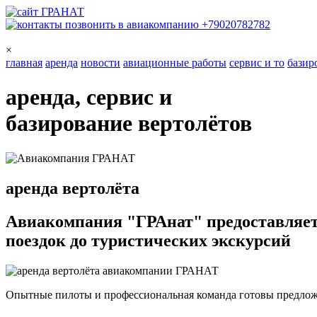
+79020782782
×
главная
аренда
новости
авиационные работы
сервис и то
базир
аренда
, сервис и
базирование
вертолётов
аренда вертолёта
Авиакомпания "ГРАнат"
предоставляет
поездок до туристических экскурсий
Опытные пилоты и профессиональная команда готовы предлож