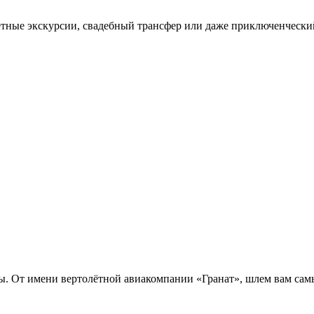
летные экскурсии, свадебный трансфер или даже приключенческ
ины. От имени вертолётной авиакомпании «Гранат», шлем вам сам