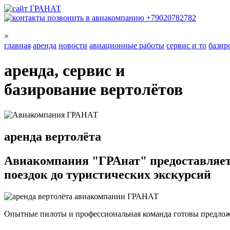
+79020782782
×
главная
аренда
новости
авиационные работы
сервис и то
базир
аренда
, сервис и
базирование
вертолётов
аренда вертолёта
Авиакомпания "ГРАнат"
предоставляет
поездок до туристических экскурсий
Опытные пилоты и профессиональная команда готовы предлож