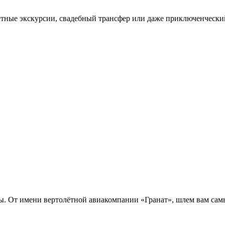
летные экскурсии, свадебный трансфер или даже приключенческ
ины. От имени вертолётной авиакомпании «Гранат», шлем вам сам